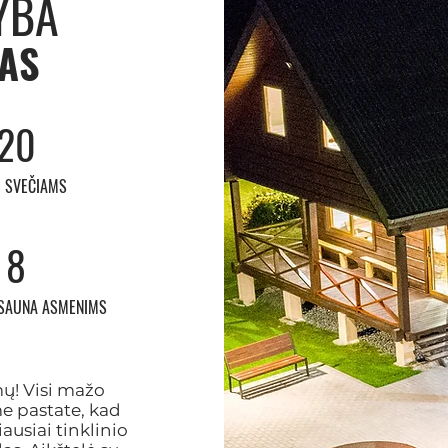
YBA
AS
20
Ų SVEČIAMS
8
 SAUNA ASMENIMS
ų! Visi mažo
e pastate, kad
ausiai tinklinio