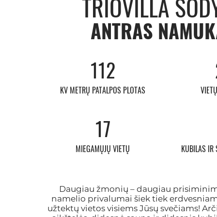
TRIOVILLA SOD
ANTRAS NAMUK
112
KV METRŲ PATALPOS PLOTAS
VIET
17
MIEGAMŲJŲ VIETŲ
KUBILAS IR
Daugiau žmonių – daugiau prisiminim
namelio privalumai šiek tiek erdvesniam
užtektų vietos visiems Jūsų svečiams! Arči