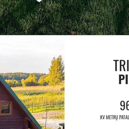
TR
P
9
KV METRŲ PATA