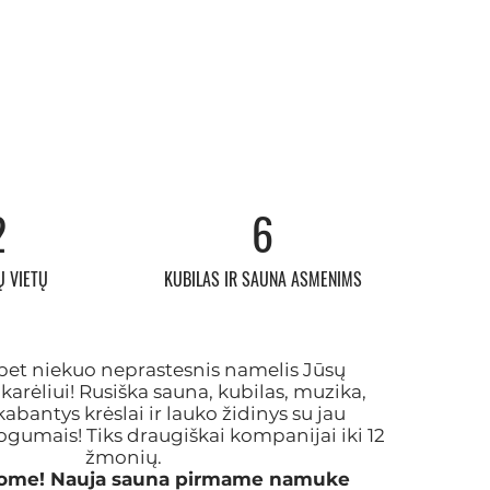
2
6
 VIETŲ
KUBILAS IR SAUNA ASMENIMS
bet niekuo neprastesnis namelis Jūsų
arėliui! Rusiška sauna, kubilas, muzika,
abantys krėslai ir lauko židinys su jau
ogumais! Tiks draugiškai kompanijai iki 12
žmonių.
nome
! Nauja sauna pirmame namuke