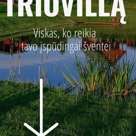
TRIOVILLĄ
Viskas, ko reikia
tavo įspūdingai šventei