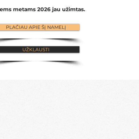
iems metams 2026 jau užimtas.
PLAČIAU APIE ŠĮ NAMELĮ
UŽKLAUSTI