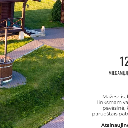
1
MIEGAMŲJŲ
Mažesnis, 
linksmam vak
pavėsinė, k
paruoštais pat
Atsinauji